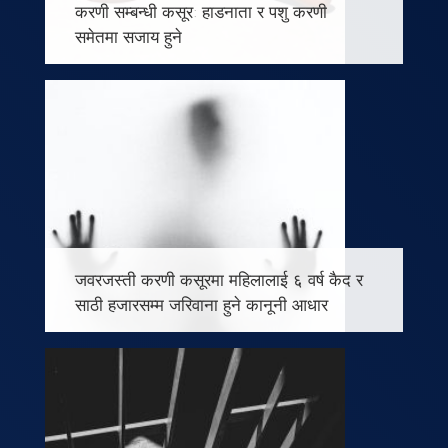
करणी सम्बन्धी कसूर: हाडनाता र पशु करणी
समेतमा सजाय हुने
नेपालमा पछिल्लो समयमा बलात्कारका दर्जनौं
घटनाहरु घटिरहेका छन् । यस्ता घटनाका ६
महिनाकी शिशु बालिका देखि ७० बर्ष माथिका
आमाहरु पनि शिकार भएका छन् । बलात्कारका
घटनाहरुमा कडा कानूनी सजाय माग हुँदै आएको र
बलात्कारीलाई फाँसीको सजाँय माग गर्दै चर्का
जवरजस्ती करणी कसूरमा महिलालाई ६ वर्ष कैद र
साठी हजारसम्म जरिवाना हुने कानूनी आधार
– शीतल पाण्डे केही समय पहिले एउटा भिडियो
सार्वजनिक भयो । जसमा १४ वर्षको बालकद्धारा
नाता पर्ने महिलालाई गर्भवति बनाई बच्चा समेत