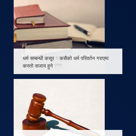
धर्म सम्बन्धी कसूर !! कसैको धर्म परिवर्तन गराएमा
कस्तो सजाय हुने ???
धर्म सम्बन्धी कसूर सम्बन्धमा मुलूकी अपराध संहिता,
२०७४भागः२, परिच्छेद ९ मा रहेको कानूनी
व्यवस्था: -नेपालको संविधान, २०७२ को मौलिक
हक धारा २६ अन्तर्गत कुनै पनि व्यक्ति आफ्नो
आस्था अनुसार धर्मको अवलम्वन, अभ्यास र संरक्षण
गर्ने स्वतन्त्र हुन्छ । -प्रत्येक धार्मिक