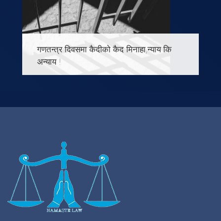
जन्मिएको भनिएको छ । भिडियोमा प्रश्नकर्ताहरु
ती १४ बर्षे बालकसँग ती काकी नाताकी महिला
साँच्चै सम्बन्धमा थिईन् वा
गणतन्त्र दिवसमा कैदीको कैद मिनाहा,न्याय कि
अन्याय !
-भगवती पाण्डे (शीतल) हुन त अपराध शास्त्र ले
कुनै पनि मानिस ले अपराध गर्नु उस्को वयक्तिगत
कारण मात्र नभै उस्को पारिवारिक्, आर्थीक ,
सामाजिक लगायत बिभिन्न कारण हुन्छन र तेही
समाज र उस्को परिस्थिती नै उस्ले गर्ने हरेक कृया
कलापको