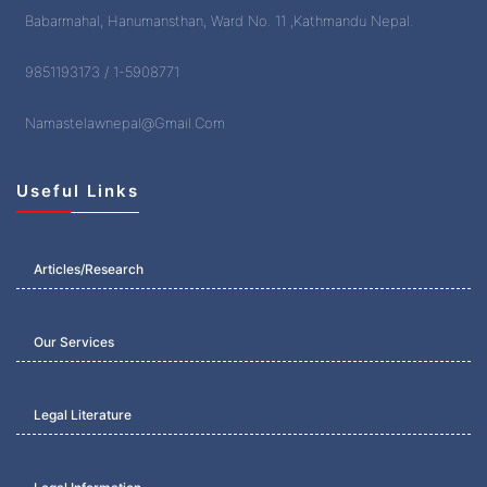
Babarmahal, Hanumansthan, Ward No. 11 ,Kathmandu Nepal.
9851193173 / 1-5908771
Namastelawnepal@Gmail.Com
Useful Links
Articles/Research
Our Services
Legal Literature