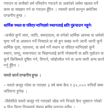
गराउन वा कसैको धर्म परिवर्तन गराउने वा अर्काको धर्ममा खलल पर्ने
काम वा व्यवहार गर्न वा गराउन हुँदैन । त्यस्तोे कार्य कानून बमोजिम
दण्डनीय हुन्छ ।
धार्मिक स्थल वा पवित्र मानिएको स्थानलाई क्षति पु¥याउन नहुनेः
-कसैले कुनै जात, जाति, समप्रदाय, वा वर्गको धार्मिक आस्था वा धर्मको
घृणा गर्ने वा अपमान गर्ने नियतले वा सो हुन सक्छ भन्ने जानी जानी कुनै
धार्मिक पूजा, प्राथना, वा कर्म गर्ने स्थान वा पवित्र मानिएको कुनै
स्थान, वस्तु, मसानघाट वा चिहानलाई हानी नोक्सानी वा क्षति पूर्याउन वा
कुनै किसिमले दूषित गर्न, विगार्न, फोहोरमैल गर्न वा अन्य यस्तै अन्य कार्य
गर्नु हुँदैन ।
यस्तो कार्य दण्डनीय हुन्छ ।
– यस्तो कसूर गरेमा वा गराएमा ३ वर्ष सम्म कैद र ३०,००० रुपियाँ सम्म
जरिवाना हुनेछ ।
-विदेशीले यस्तो कसूर गरे गराएको रहेछ भने निजले कैद भुक्तान गरेको
७ दिन भित्र निजलाई नेपाल बाहिर पठाउनु पर्नेछ ।