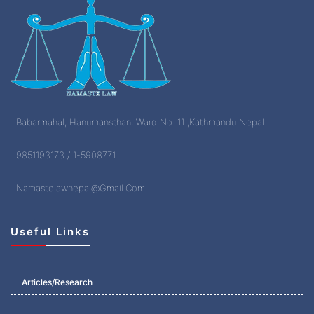
Babarmahal, Hanumansthan, Ward No. 11 ,Kathmandu Nepal.
9851193173 / 1-5908771
Namastelawnepal@Gmail.Com
Useful Links
Articles/Research