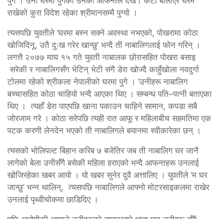
पुगे । उनी घरमा पुगेको उनका आफन्तले देखे। केटा बोलाएर घरमै
राखेको कुरा विदेश रहेका श्रीमानसम्मै पुग्यो ।
त्यसपछि युवतीले ‘घरमा बस्न सक्ने अवस्था नभएको, पोखरामा कोठा
खोजिदिनू, उतै दुःख गरेर खान्छु’ भन्दै ती नाबालिगलाई फोन गरिन् ।
लगत्तै २०७७ माघ १५ गते युवती नाबालक छोरासहित पोखरा बसाइ
सरेकी र नाबालिगसँग भेटिन् भेटी संगै डेरा खोज्दै काहुँखोला नवदुर्गा
टोलमा रहेको श्रीकला नेपालीको घरमा पुगे । ‘उनीहरू नाबालिग
बच्चासहित कोठा चाहियो भन्दै आएका थिए । सम्बन्ध पति–पत्नी बताएका
थिए । त्यहाँ डेरा पाएपछि खाना पकाउन चाहिने सामान, कपडा सबै
जोरजाम गरे । कोठा सरेपछि त्यही रात आफू र महिलाबीच सहमतिमा एक
पटक करणी लेनदेन भएको ती नाबालिगले बयानमा स्वीकारेका छन् ।
त्यसको भोलिपल्ट बिहान करिब ७ बजेतिर जब ती नाबालिग घर जानै
लागेको बेला उनीसँगै बसेकी महिला हराएको भन्दै आफन्तहरू उनलाई
खोजिरहेका खबर आयो । यो खबर सुनेर दुवै अत्तालिए । युवतीले ‘म घर
जान्छु’ भन्न थालिन्, त्यसपछि नाबालिगले आफ्नो मोटरसाइकलमा राखेर
उनलाई पृथ्वीचोकमा छाडिदिए ।