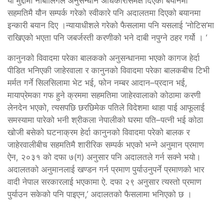
यो मुद्दामा नाबालिगले अनुसन्धान अधिकारीसमक्ष दिएको बयानमा
सहमतिमै यौन सम्पर्क गरेको स्वीकारे पनि अदालतमा दिएको बयानमा
इन्कारी बयान दिए ।न्यायाधीशले गरेको फैसलामा पनि यसलाई ‘नोटिस’मा
राखिएको भएता पनि जबर्जस्ती करणीको भने दाबी नपुग्ने ठहर गर्यो । ‘
कानुनको विवादमा परेका बालकको अनुसन्धानमा भएको कागज हेर्दा
पीडित भनिएकी जाहेरवाला र कानुनको विवादमा परेका बालकबीच टिभी
मर्मत गर्ने सिलसिलामा भेट भई, फोन नम्बर आदान–प्रदान भई,
मायाप्रेमका गफ हुने क्रममा सहमतिमा जाहेरवालाको कोठामा करणी
लेनदेन भएको, त्यसपछि छरछिमेक पतिले विदेशमा थाहा पाई आफूलाई
समस्यामा पारेको भनी श्रीकला नेपालीको घरमा पति–पत्नी भई कोठा
खोजी बसेको घटनाक्रम हेर्दा कानुनको विवादमा परेको बालक र
जाहेरवालीबीच सहमतिमै शारीरिक सम्पर्क भएको भन्ने अनुमान प्रमाण
ऐन, २०३१ को दफा ७(ग) अनुसार पनि अदालतले गर्न सक्ने भयो।
अदालतको अनुमानलाई खण्डन गर्न प्रमाण पुर्याउनुपर्ने प्रमाणको भार
वादी नेपाल सरकारलाई भएकामा ऐ. दफा २९ अनुसार त्यस्तो प्रमाण
पुर्याउन सकेको पनि पाइएन,’ अदालतको फैसलामा भनिएको छ ।