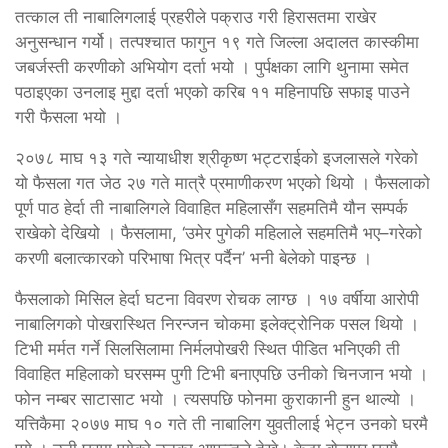
तत्काल ती नाबालिगलाई प्रहरीले पक्राउ गरी हिरासतमा राखेर
अनुसन्धान गर्यो। तत्पश्चात फागुन १९ गते जिल्ला अदालत कास्कीमा
जबर्जस्ती करणीको अभियोग दर्ता भयो । पुर्पक्षका लागि थुनामा समेत
पठाइएका उनलाइ मुद्दा दर्ता भएको करिब ११ महिनापछि सफाइ पाउने
गरी फैसला भयो ।
२०७८ माघ १३ गते न्यायाधीश श्रीकृष्ण भट्टराईको इजलासले गरेको
यो फैसला गत जेठ २७ गते मात्रै प्रमाणीकरण भएको थियो । फैसलाको
पूर्ण पाठ हेर्दा ती नाबालिगले विवाहित महिलासँग सहमतिमै यौन सम्पर्क
राखेको देखियो । फैसलामा, ‘उमेर पुगेकी महिलाले सहमतिमै भए–गरेको
करणी बलात्कारको परिभाषा भित्र पर्दैन’ भनी बेलेको पाइन्छ ।
फैसलाको मिसिल हेर्दा घटना विवरण रोचक लाग्छ । १७ वर्षीया आरोपी
नाबालिगको पोखरास्थित निरन्जन चोकमा इलेक्ट्रोनिक पसल थियो ।
टिभी मर्मत गर्ने सिलसिलामा निर्मलपोखरी स्थित पीडित भनिएकी ती
विवाहित महिलाको घरसम्म पुगी टिभी बनाएपछि उनीको चिनजान भयो ।
फोन नम्बर साटासाट भयो । त्यसपछि फोनमा कुराकानी हुन थाल्यो ।
यत्तिकैमा २०७७ माघ १० गते ती नाबालिग युवतीलाई भेट्न उनको घरमै