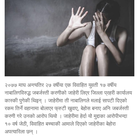
२०७७ माघ अन्त्यतिर २७ वर्षीया एक विवाहित युवती १७ वर्षीय
नाबालिगविरुद्ध जबर्जस्ती करणीको जाहेरी लिएर जिल्ला प्रहरी कार्यालय
कास्की पुगेकी थिइन् । जाहेरीमा ती नाबालिगले मलाई सापटी दिएको
रकम तिर्ने वहानामा बोलाएर फ्रुटी खुवाए, बेहोस बनाए अनि जबर्जस्ती
करणी गरे उनको आरोप थियो । जाहेरीमा हेर्दा यो मुद्दाका आरोपीभन्दा
१० वर्ष जेठी, विवाहित बच्चाकी आमाले दिएको जाहेरीका बेहोरा
अपत्यारिला छन् ।