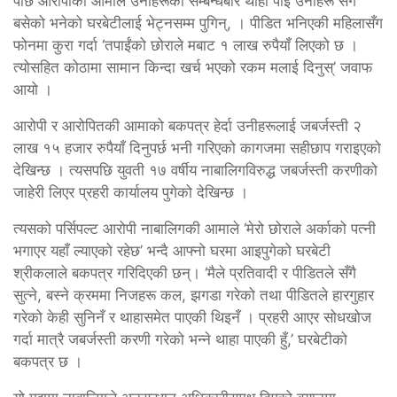
पछि आरोपीकी आमाले उनीहरूको सम्बन्धबारे थाहा पाइ उनीहरू सँगै
बसेको भनेको घरबेटीलाई भेट्नसम्म पुगिन्, । पीडित भनिएकी महिलासँग
फोनमा कुरा गर्दा ‘तपाईंको छोराले मबाट १ लाख रुपैयाँ लिएको छ ।
त्योसहित कोठामा सामान किन्दा खर्च भएको रकम मलाई दिनुस्’ जवाफ
आयो ।
आरोपी र आरोपितकी आमाको बकपत्र हेर्दा उनीहरूलाई जबर्जस्ती २
लाख १५ हजार रुपैयाँ दिनुपर्छ भनी गरिएको कागजमा सहीछाप गराइएको
देखिन्छ । त्यसपछि युवती १७ वर्षीय नाबालिगविरुद्ध जबर्जस्ती करणीको
जाहेरी लिएर प्रहरी कार्यालय पुगेको देखिन्छ ।
त्यसको पर्सिपल्ट आरोपी नाबालिगकी आमाले ‘मेरो छोराले अर्काको पत्नी
भगाएर यहाँ ल्याएको रहेछ’ भन्दै आफ्नो घरमा आइपुगेको घरबेटी
श्रीकलाले बकपत्र गरिदिएकी छन्। ‘मैले प्रतिवादी र पीडितले सँगै
सुत्ने, बस्ने क्रममा निजहरू कल, झगडा गरेको तथा पीडितले हारगुहार
गरेको केही सुनिनँ र थाहासमेत पाएकी थिइनँ । प्रहरी आएर सोधखोज
गर्दा मात्रै जबर्जस्ती करणी गरेको भन्ने थाहा पाएकी हुँ,’ घरबेटीको
बकपत्र छ ।