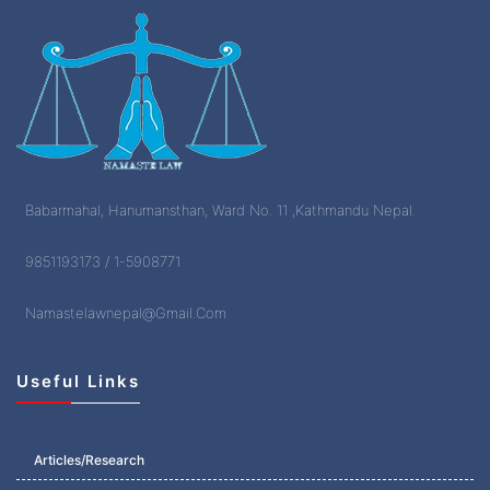
Babarmahal, Hanumansthan, Ward No. 11 ,Kathmandu Nepal.
9851193173 / 1-5908771
Namastelawnepal@Gmail.Com
Useful Links
Articles/Research